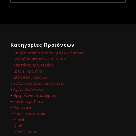
Κατηγορίες Προϊόντων
Απολαυστικά Χειροποίητα Σοκολατάκια
Παραδοσιακά Κόκκινα Κουτιά
Κασετίνες Πολυτελείας
Special Προϊόντα
Δίσκοι και Καλάθια
3D Σοκολατένιες Κατασκευές
Αγίου Βαλεντίνου
Ημερολόγια Δεκεμβρίου
Καλάθια με Ποτά
Πασχαλινά
Χριστουγεννιάτικα
Μαρκί
Γροθίες
Μαρόν Γλασέ