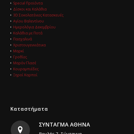
Special Προϊόντα
Δίσκοι και Καλάθια
3D Σοκολατένιες Κατασκευές
Αγίου Βαλεντίνου
Ημερολόγια Δεκεμβρίου
Καλάθια με Ποτά
Πασχαλινά
Χριστουγεννιάτικα
Μαρκί
Γροθίες
Μαρόν Γλασέ
Κουραμπιέδες
Ξηροί Καρποί
Καταστήματα
ΣΥΝΤΑΓΜΑ ΑΘΗΝΑ
Βουλής 7, Σύνταγμα