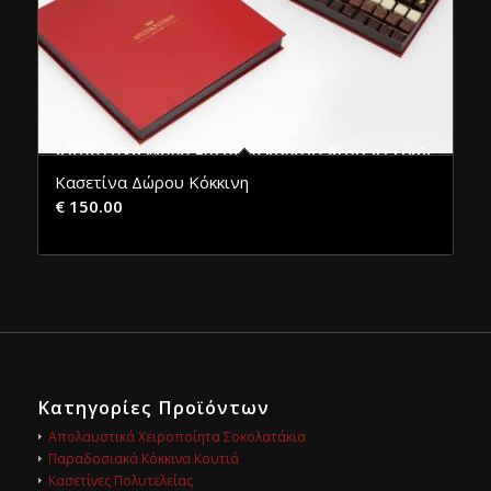
Αποστολή Μόνο Εντός Λεκανοπεδίου Αττικής
Κασετίνα Δώρου Κόκκινη
€
150.00
Κατηγορίες Προϊόντων
Απολαυστικά Χειροποίητα Σοκολατάκια
Παραδοσιακά Κόκκινα Κουτιά
Κασετίνες Πολυτελείας